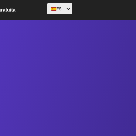
ES
ratuita
EN
AR
FR
DE
HI
ID
PT
RU
SV