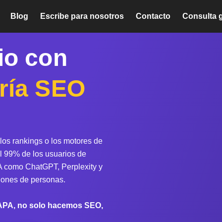
Blog
Escribe para nosotros
Contacto
Consulta g
io con
ría SEO
s
 los rankings o los motores de
El 99% de los usuarios de
A como ChatGPT, Perplexity y
lones de personas.
DAPA, no solo hacemos SEO,