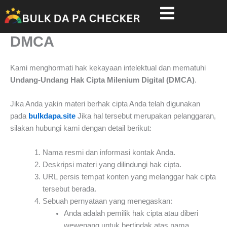
Lewati
ke
konten
DMCA
Kami menghormati hak kekayaan intelektual dan mematuhi
Undang-Undang Hak Cipta Milenium Digital (DMCA)
.
Jika Anda yakin materi berhak cipta Anda telah digunakan
pada
bulkdapa.site
Jika hal tersebut merupakan pelanggaran,
silakan hubungi kami dengan detail berikut:
Nama resmi dan informasi kontak Anda.
Deskripsi materi yang dilindungi hak cipta.
URL persis tempat konten yang melanggar hak cipta
tersebut berada.
Sebuah pernyataan yang menegaskan:
Anda adalah pemilik hak cipta atau diberi
wewenang untuk bertindak atas nama