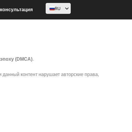
RU
 консультация
EN
AR
FR
DE
 эпоху (DMCA)
.
HI
ID
 данный контент нарушает авторские права,
PT
ES
SV