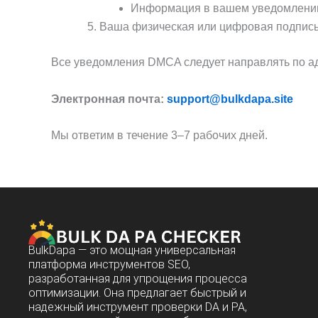
Информация в вашем уведомлении
Ваша физическая или цифровая подпись
Все уведомления DMCA следует направлять по а
Электронная почта:
support@bulkdapa.site
Мы ответим в течение 3–7 рабочих дней.
BulkDapa — это мощная универсальная
платформа инструментов SEO,
разработанная для упрощения процесса
оптимизации. Она предлагает быстрый и
надежный инструмент проверки DA и PA,