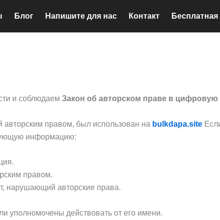
ы
Блог
Напишите для нас
Контакт
Бесплатная
сти и соблюдаем
Закон об авторском праве в цифровую
й авторским правом, был использован на
bulkdapa.site
Если
едующую информацию:
ция.
рским правом.
нт, нарушающий авторские права.
ли уполномочены действовать от его имени.