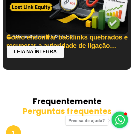
Como encontrar backlinks quebrados e
Attique Shehzad
2026-07-22
recuperar a autoridade de ligação
LEIA NA ÍNTEGRA
perdida
Frequentemente
Perguntas frequentes
Precisa de ajuda?
O que é a Autoridade de Domínio (DA)?