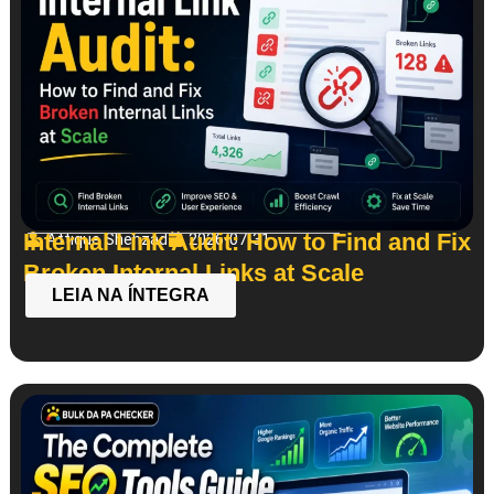
Internal Link Audit: How to Find and Fix
Attique Shehzad
2026-07-31
Broken Internal Links at Scale
LEIA NA ÍNTEGRA