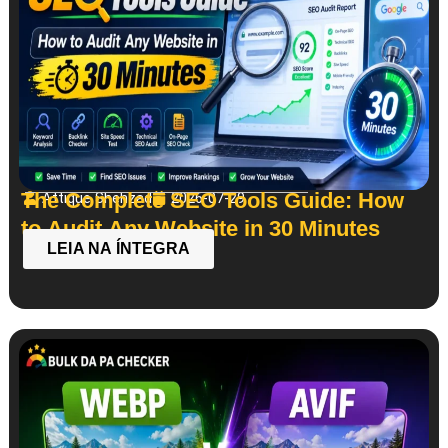
The Complete SEO Tools Guide: How
Attique Shehzad
2026-07-29
to Audit Any Website in 30 Minutes
LEIA NA ÍNTEGRA