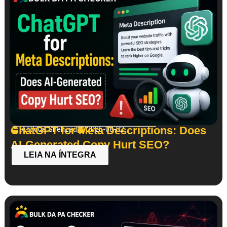
ChatGPT for Meta Descriptions: Does
Attique Shehzad
2026-08-02
AI-Generated Copy Hurt SEO?
LEIA NA ÍNTEGRA