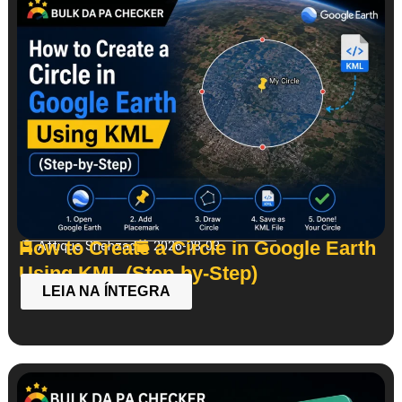
How to Create a Circle in Google Earth
Attique Shehzad
2026-08-03
Using KML (Step-by-Step)
LEIA NA ÍNTEGRA