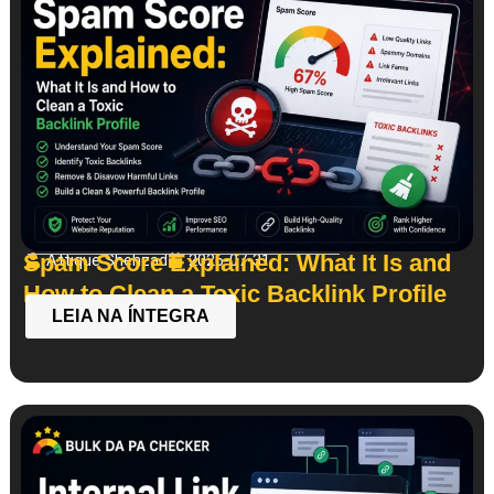
Spam Score Explained: What It Is and
Attique Shehzad
2026-07-31
How to Clean a Toxic Backlink Profile
LEIA NA ÍNTEGRA