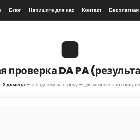
ы
Блог
Напишите для нас
Контакт
Бесплатная
⚡
я проверка DA PA (результ
до
3 домена
— по одному на строку — для мгновенного получе