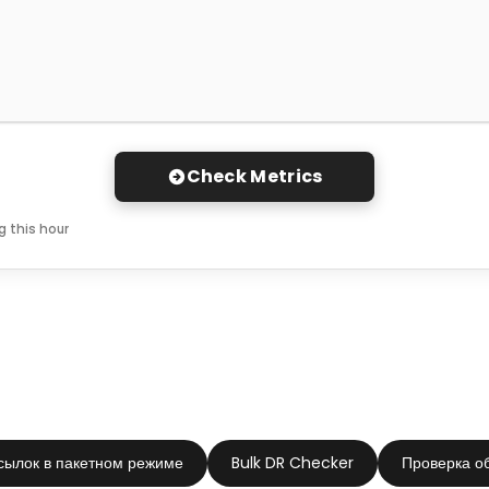
Check Metrics
 this hour
сылок в пакетном режиме
Bulk DR Checker
Проверка о