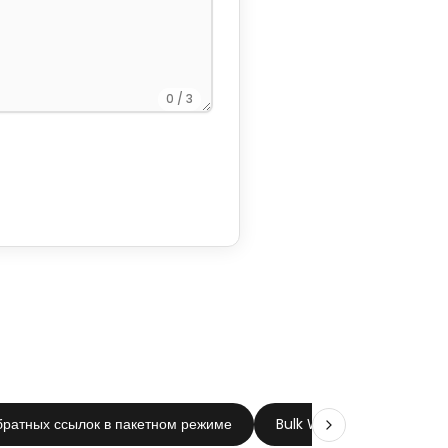
0
/ 3
братных ссылок в пакетном режиме
Bulk Webp Image Conve