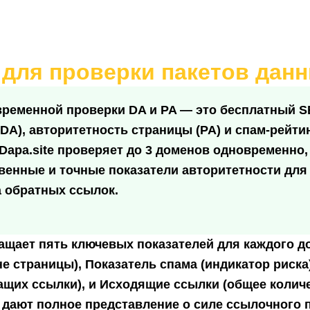
 для проверки пакетов дан
овременной проверки DA и PA — это бесплатный 
DA), авторитетность страницы (PA) и спам-рейти
kDapa.site проверяет до 3 доменов одновременно
овенные и точные показатели авторитетности дл
а обратных ссылок.
ащает пять ключевых показателей для каждого д
не страницы),
Показатель спама
(индикатор риска
ащих ссылки), и
Исходящие ссылки
(общее колич
 дают полное представление о силе ссылочного 