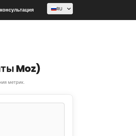
RU
 консультация
EN
AR
FR
DE
HI
аты Moz)
ID
ния метрик.
PT
ES
SV