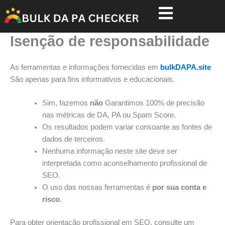
Skip
to
content
Isenção de responsabilidade
As ferramentas e informações fornecidas em
bulkDAPA.site
São apenas para fins informativos e educacionais.
Sim, fazemos
não
Garantimos 100% de precisão
nas métricas de DA, PA ou Spam Score.
Os resultados podem variar consoante as fontes de
dados de terceiros.
Nenhuma informação neste site deve ser
interpretada como aconselhamento profissional de
SEO.
O uso das nossas ferramentas é
por sua conta e
risco
.
Para obter orientação profissional em SEO, consulte um