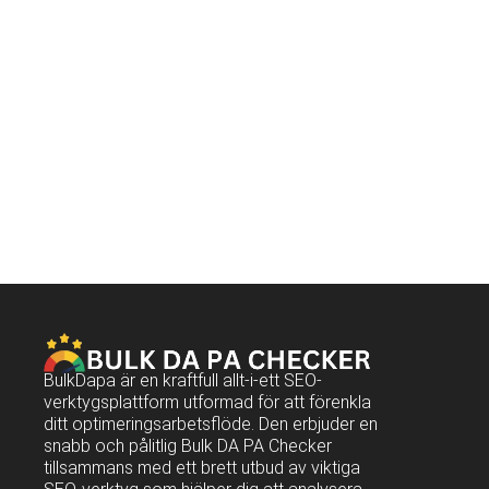
BulkDapa är en kraftfull allt-i-ett SEO-
verktygsplattform utformad för att förenkla
ditt optimeringsarbetsflöde. Den erbjuder en
snabb och pålitlig Bulk DA PA Checker
tillsammans med ett brett utbud av viktiga