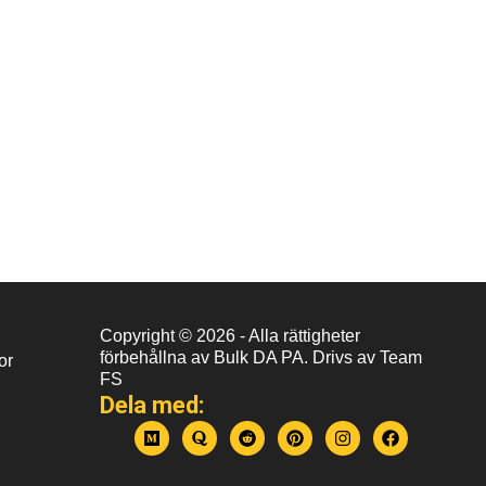
Copyright © 2026 - Alla rättigheter
förbehållna av Bulk DA PA. Drivs av Team
or
FS
Dela med:
M
Q
R
P
I
F
e
u
e
i
n
a
d
o
d
n
s
c
i
r
d
t
t
e