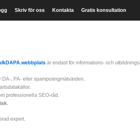
ogg
Skriv för oss
Kontakta
Gratis konsultation
ulkDAPA.webbplats
är endast för informations- och utbildning
r DA-, PA- eller spampoängmätvärden.
rtsdatakällor.
om professionella SEO-råd.
isk
.
erad expert.