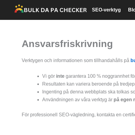
Hoppa
SEO-verktyg
Bl
till
innehåll
Ansvarsfriskrivning
Verktygen och informationen som tillhandahålls på
b
Vi gör
inte
garantera 100 % noggrannhet fö
Resultaten kan variera beroende på tredjepa
Ingenting på denna webbplats ska tolkas s
Användningen av våra verktyg är
på egen r
För professionell SEO-vägledning, kontakta en certifi