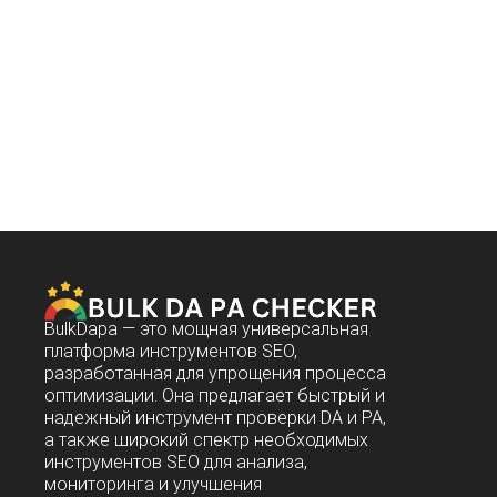
BulkDapa — это мощная универсальная
платформа инструментов SEO,
разработанная для упрощения процесса
оптимизации. Она предлагает быстрый и
надежный инструмент проверки DA и PA,
а также широкий спектр необходимых
инструментов SEO для анализа,
мониторинга и улучшения