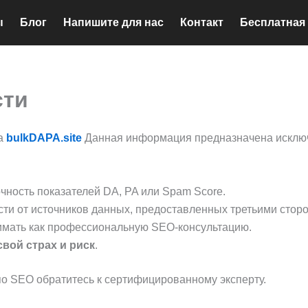
ы
Блог
Напишите для нас
Контакт
Бесплатная
сти
на
bulkDAPA.site
Данная информация предназначена исключ
ность показателей DA, PA или Spam Score.
сти от источников данных, предоставленных третьими стор
нимать как профессиональную SEO-консультацию.
свой страх и риск
.
о SEO обратитесь к сертифицированному эксперту.