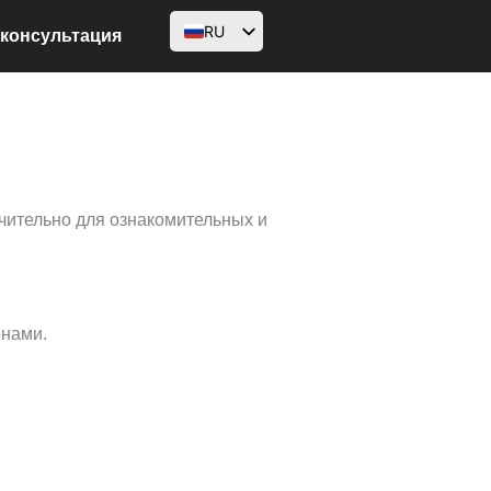
RU
 консультация
EN
AR
FR
DE
ительно для ознакомительных и
HI
ID
PT
онами.
ES
SV